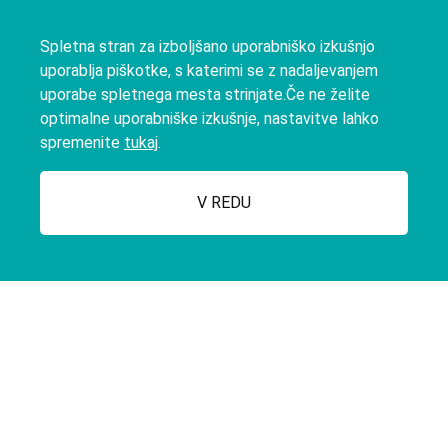
Piškotki spletnega mesta
Spletna stran za izboljšano uporabniško izkušnjo
uporablja piškotke, s katerimi se z nadaljevanjem
uporabe spletnega mesta strinjate.Če ne želite
OUR COMPANY
ABOUT US
optimalne uporabniške izkušnje, nastavitve lahko
spremenite
tukaj
.
V REDU